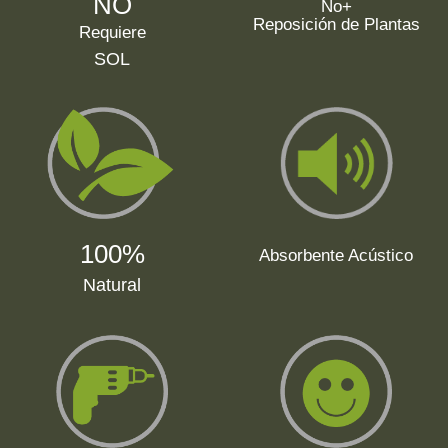
NO
No+
Reposición de Plantas
Requiere
SOL
100%
Absorbente Acústico
Natural